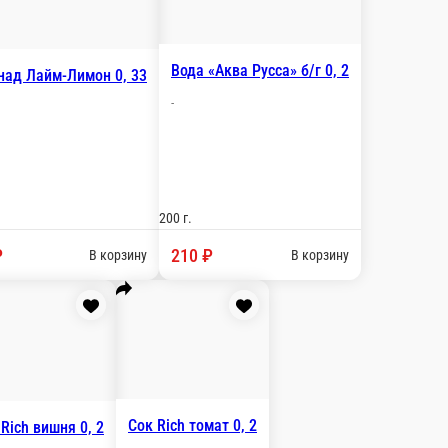
кое меню
Микс балканских кухонь
Десерт
Напитки
Хлеб
Рыба/