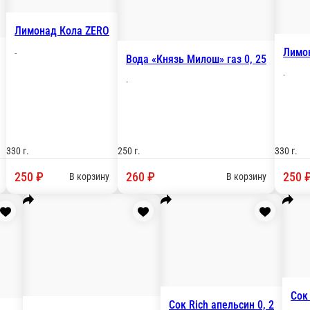
лодные закуски
Супы
Горячие закуски
Блюда Сербии
Гарниры
Детс