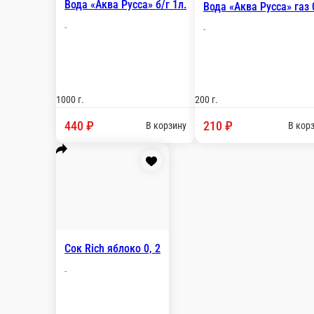
Rich Апельсин 970 мл
-
970 г.
460 ₽
В корзину