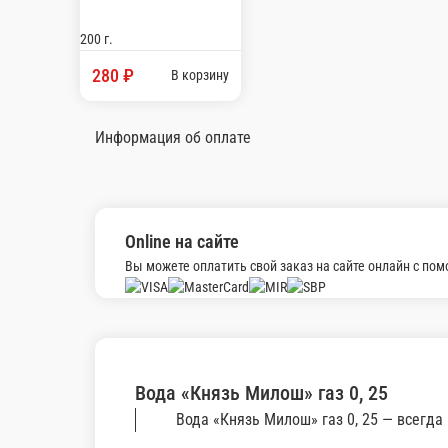
Rich Вишня 0, 97 мл
-
970 г.
460 ₽
В корзину