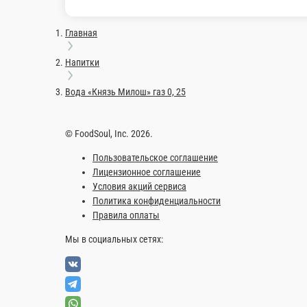
Rich Томат 970 мл
-
970 г.
460 ₽
В корзину