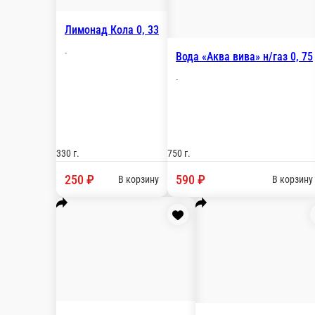
Бесплатно
стоим. доставки
Блюда Болгарии
Пиво
Блюда на двоих
Блюда Греции
Салаты и хо
Морепродукты
Соуса